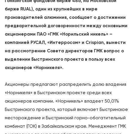
Гонконгской ‪фондовой бирже 486, на Московской
бирже RUAL), один из крупнейших в мире
производителей алюминия, сообщает о достижении
предварительной договоренности между основными
акционерами ПАО «ГМК «Норильский никель» –
компанией РУСАЛ, «Интерросом» и Crispian, вынести
на рассмотрение Совета директоров ГМК вопрос о
выделении Быстринского проекта в пользу всех
акционеров «Норникеля». ‬‬‬‬‬‬‬‬‬‬‬‬‬‬‬‬‬‬‬‬‬‬‬‬‬‬‬‬‬‬‬‬‬‬‬‬‬‬‬‬‬‬‬‬‬‬‬‬‬‬‬‬‬‬‬‬‬‬‬‬‬‬
Акционеры предлагают распределить долю владения
«Норникеля» в Быстринском проекте среди всех
акционеров компании. «Норникель» владеет 50,01%
Быстринского проекта, который включает Быстринское
месторождение и Быстринский горно-обогатительный
комбинат (ГОК) в Забайкальском крае. Менеджмент ГМК