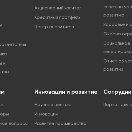
совет по ус
Акционерный капитал
развитию
Кредитный портфель
Здоровье и 
A
Центр аналитиков
Охрана окр
Социальное
оответствия
инвестирова
ика
Отчет об ус
ы и
развитии
ства
ам
Инновации и развитие
Сотрудни
ок
Научные центры
Портал для 
боры
Инновации
мые вопросы
Развитие производства