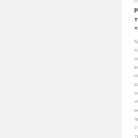
0
Р
т
«
К
о
а
в
Н
к
с
«
и
п
с
т