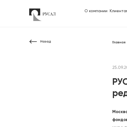
О компании
Клиента
Назад
Главная
25.09.
РУ
ре
Москва
‪фондо