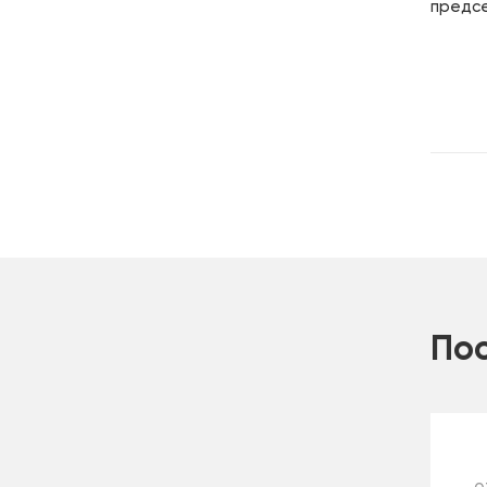
предсе
По