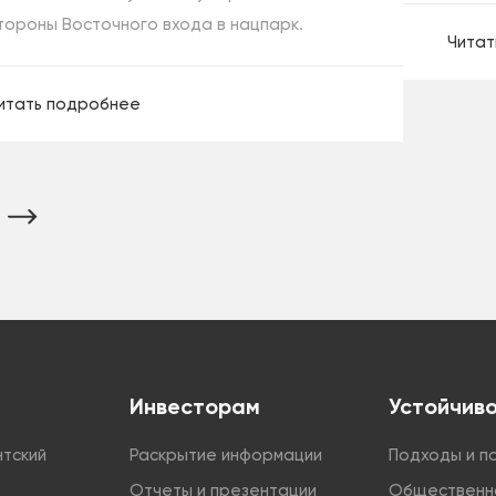
тороны Восточного входа в нацпарк.
Читат
итать подробнее
Инвесторам
Устойчив
нтский
Раскрытие информации
Подходы и п
Отчеты и презентации
Общественн