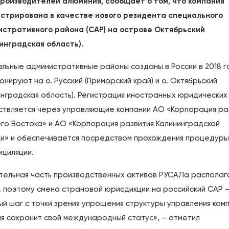
роизводителей алюминия, сообщает о том, что компания
стрирована в качестве нового резидента специального
стративного района (САР) на острове Октябрьский
инградская область).
льные административные районы созданы в России в 2018 г
онируют на о. Русский (Приморский край) и о. Октябрьский
инградская область). Регистрация иностранных юридических
твляется через управляющие компании АО «Корпорация ра
го Востока» и АО «Корпорация развития Калининградской
и» и обеспечивается посредством прохождения процедуры
циляции.
тельная часть производственных активов РУСАЛа располаг
, поэтому смена страновой юрисдикции на российский САР 
ый шаг с точки зрения упрощения структуры управления ком
я сохранит свой международный статус», – отметил