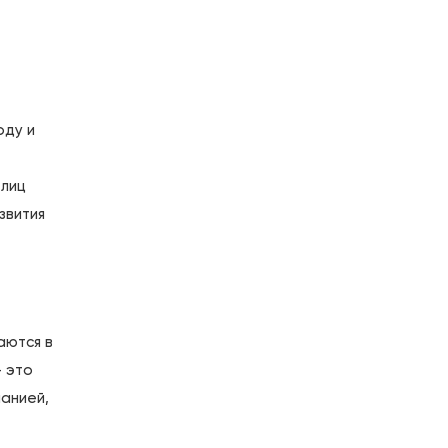
оду и
 лиц
звития
аются в
– это
панией,