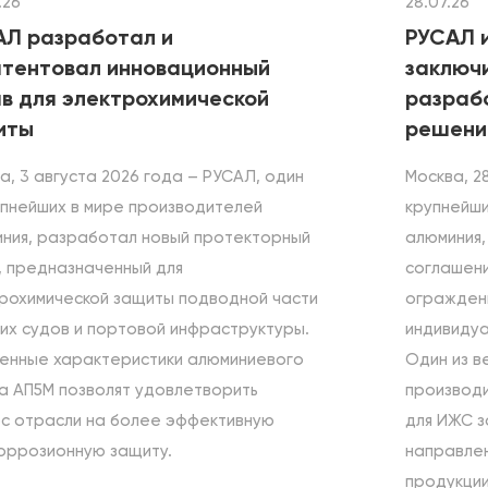
.26
28.07.26
АЛ разработал и
РУСАЛ и
атентовал инновационный
заключ
в для электрохимической
разраб
иты
решени
а, 3 августа 2026 года – РУСАЛ, один
Москва, 2
упнейших в мире производителей
крупнейши
ния, разработал новый протекторный
алюминия,
, предназначенный для
соглашени
рохимической защиты подводной части
ограждени
их судов и портовой инфраструктуры.
индивидуа
енные характеристики алюминиевого
Один из в
а АП5М позволят удовлетворить
производ
с отрасли на более эффективную
для ИЖС з
оррозионную защиту.
направлен
продукции