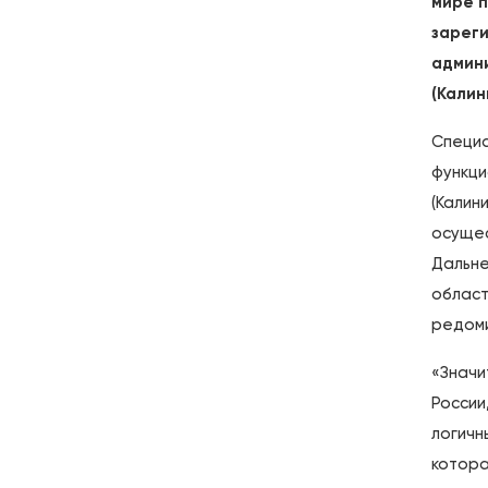
мире п
зареги
админи
(Калин
Специа
функци
(Калин
осущес
Дальне
област
редоми
«Значи
России
логичн
котора