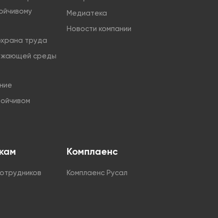
тойчивому
Медиатека
Новости компании
охрана труда
ужающей среды
ние
тойчивом
кам
Комплаенс
сотрудников
Комплаенс Русал