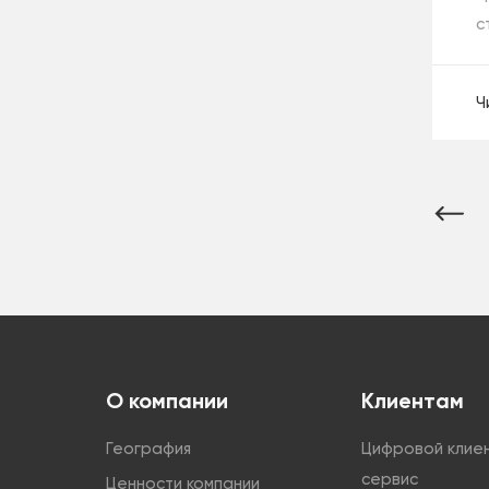
с
Ч
О компании
Клиентам
География
Цифровой клие
сервис
Ценности компании