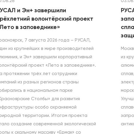
7.08.26
03.08
УСАЛ и Эн+ завершили
РУС
рёхлетний волонтёрский проект
зап
Лето в заповеднике»
спла
защ
расноярск, 7 августа 2026 года – РУСАЛ,
дин из крупнейших в мире производителей
Москв
люминия, и Эн+ завершили корпоративный
из кр
олонтёрский проект «Лето в заповеднике».
алюми
а протяжении трёх лет сотрудники
сплав
омпаний из разных регионов страны
элект
обирались в национальном парке
морск
Красноярские Столбы» для развития
Улучш
нфраструктуры особо охраняемой
сплав
риродной территории. Итогом проекта
запро
тало создание современной экологической
антик
ропы к скальному массиву «Ермак» со