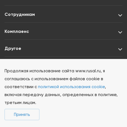
Сотрудникам
Комплаенс
Другое
Раскрытие информации ООО «Интерфакс-ЦРКИ»
Продолжая использование сайта www.rusal.ru, я
соглашаюсь с использованием файлов cookie в
соответствии с
политикой использования cookie
,
включая передачу данных, определенных в политике,
третьим лицам.
© 2026 РУСАЛ Все права защищены
Принять