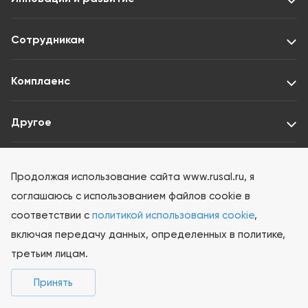
Сотрудникам
Комплаенс
Другое
Раскрытие информации ООО «Интерфакс-ЦРКИ»
Продолжая использование сайта www.rusal.ru, я
соглашаюсь с использованием файлов cookie в
соответствии с
политикой использования cookie
,
включая передачу данных, определенных в политике,
третьим лицам.
© 2026 РУСАЛ Все права защищены
Принять